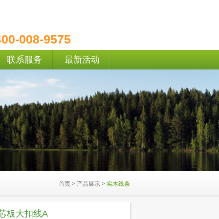
400-008-9575
联系服务
最新活动
首页
>
产品展示
>
实木线条
芯板大扣线A