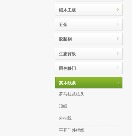
细木工板
五金
胶黏剂
生态背板
同色移门
实木线条
罗马柱及柱头
顶线
外挂线
平开门外框线