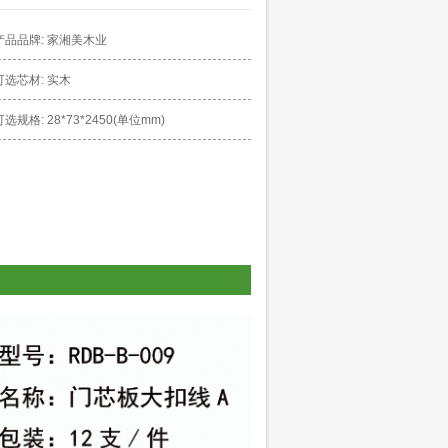
产品品牌: 家湘美木业
可选芯材: 实木
可选规格: 28*73*2450(单位mm)